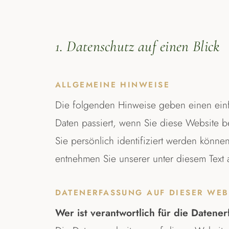
We
Tra
AUCH BEI UNS IM HAUS
AUCH BEI UNS IM HAUS
Tra
AUCH BEI UNS IM HAUS
1. Datenschutz auf einen Blick
ALLGEMEINE HINWEISE
Die folgenden Hinweise geben einen ein
Daten passiert, wenn Sie diese Website 
Sie persönlich identifiziert werden könn
entnehmen Sie unserer unter diesem Text 
DATENERFASSUNG AUF DIESER WEB
Wer ist verantwortlich für die Datene