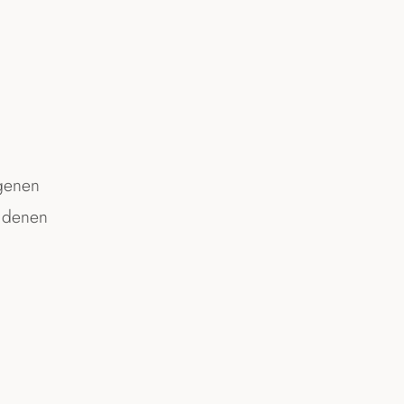
06172 42712
genen
t denen