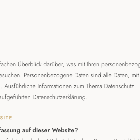
in
uerfloristik
Feinkost
Abo-Pakete & Geschenk-Abo
Bestattung & Abschied
Pflanzen & Grün
Saisonbepflanzung
Pflege im Voraus regeln
Blog
uerfloristik
Dauergrabpflege
Grabgestaltung
Trauerhistorie
fachen Überblick darüber, was mit Ihren personenbezo
besuchen. Personenbezogene Daten sind alle Daten, mi
en. Ausführliche Informationen zum Thema Datenschutz
aufgeführten Datenschutzerklärung.
SITE
rfassung auf dieser Website?