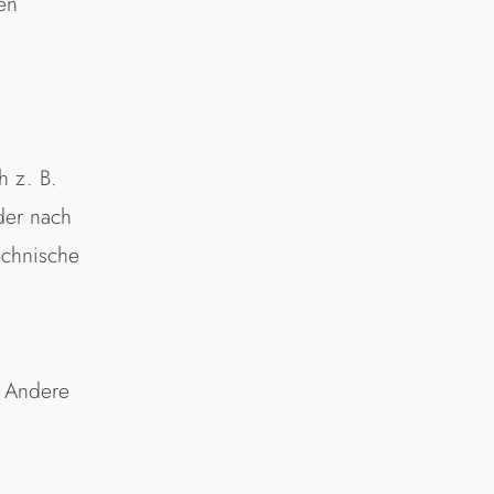
en
h z. B.
der nach
echnische
. Andere