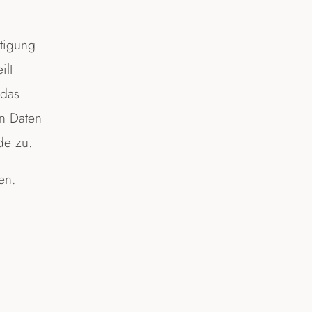
tigung
ilt
 das
n Daten
de zu.
en.