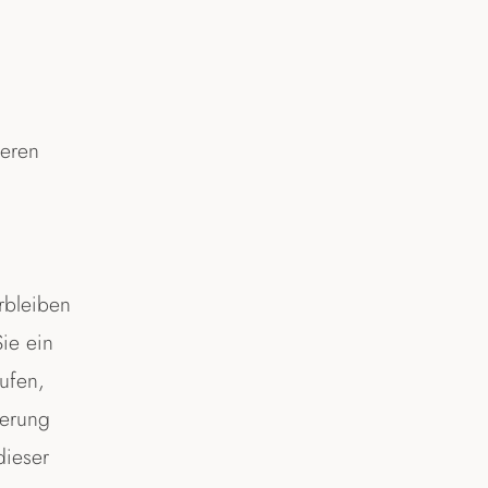
deren
rbleiben
ie ein
ufen,
herung
dieser