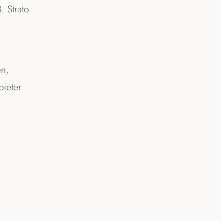
. Strato
en,
bieter