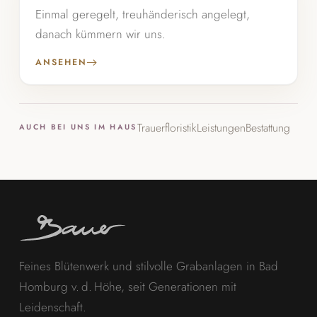
Einmal geregelt, treuhänderisch angelegt,
danach kümmern wir uns.
ANSEHEN
Trauerfloristik
Leistungen
Bestattung
AUCH BEI UNS IM HAUS
Feines Blütenwerk und stilvolle Grabanlagen in Bad
Homburg v. d. Höhe, seit Generationen mit
Leidenschaft.