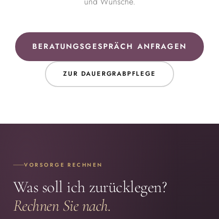
und Wünsche.
BERATUNGSGESPRÄCH ANFRAGEN
ZUR DAUERGRABPFLEGE
VORSORGE RECHNEN
Was
soll
ich
zurücklegen?
Rechnen Sie nach.