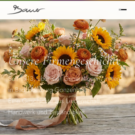
DAS UNTERNEHMEN
Unsere Firmengeschichte
Seit 1913, über vier Generationen, mitten
in Bad Homburg-Gonzenheim.
Eine Geschichte aus Leidenschaft,
Handwerk und Beständigkeit.